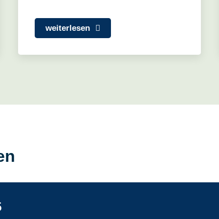
weiterlesen
en
5